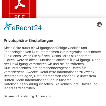
Einzug 10€
Dateigröße: 156.69 KB
Erstellt: 07-05-2025
Aktualisiert: 07-05-2025
Treffer: 166
HERUNTERLADEN
VORSCHAU