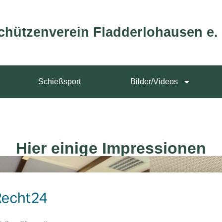
chützenverein Fladderlohausen e. 
Schießsport
Bilder/Videos
Hier einige Impressionen